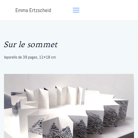
Aller
Main
Emma Ertzscheid
au
Menu
contenu
Sur le sommet
leporello de 39 pages, 11×18 cm