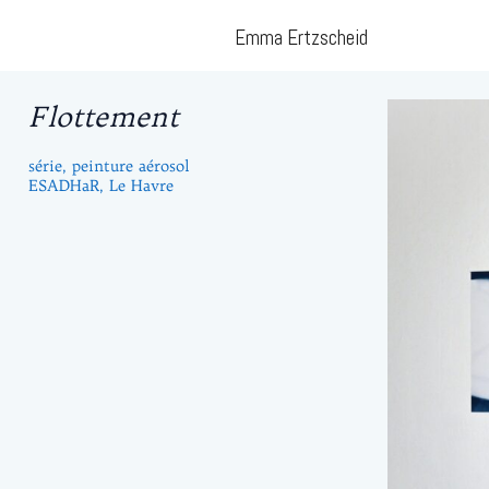
Aller
Emma Ertzscheid
au
contenu
Flottement
série, peinture aérosol
ESADHaR, Le Havre