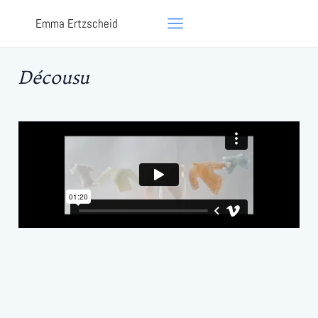
Aller
Main
Emma Ertzscheid
au
Menu
contenu
Décousu